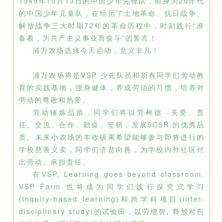
1949年10月13日的中国少年先锋队，前身为20年代
的中国少年儿童队，在经历了土地革命、抗日战争、
解放战争三大时期72年的革命历程中，时刻践行“准
备着，为共产主义事业而奋斗”的誓言！
浦万农场选择今天启动，意义非凡！
浦万农场将是VSP 少先队员和所有同学们劳动教
育的实践基地，强身健体，养成劳动的习惯，培养对
劳动的尊敬和热爱。
劳动锤炼品质，同学们将以劳树德 -关爱、责
任、交流、合作、勤奋、坚韧，发展5C5R 的优秀品
质。未来小农场的丰收硕果希望能够参与即将进行的
学校慈善义卖，同学们济贫向善，为学校内外社区付
出劳动、承担责任。
在VSP, Learning goes beyond classroom.
VSP Farm 也将成为同学们践行探究式学习
(inquiry-based learning)和跨学科项目(inter-
disciplinary study)的试验田，以劳增智, 释放对自