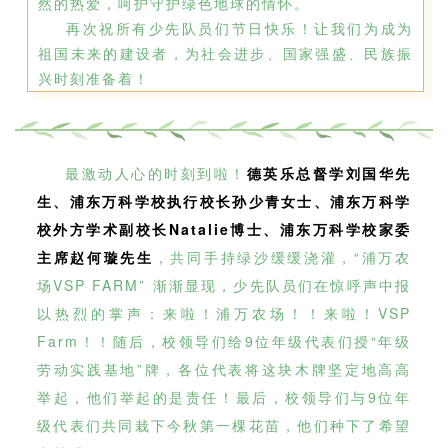
然的热爱，呵护守护绿色地球的情怀。
再次祝所有少先队员们节日快乐！让我们为成为
祖国未来的建设者，为社会进步、国家强盛、民族振
兴时刻准备着！
最激动人心的时刻到啦！
德英乐总督学刘国华先
生、浦东万科学校执行校长孙少青女士、浦东万科学
校外方学术副校长Natalie博士、浦东万科学校家委
主席赵何璇先生
，共同手持绿沙缓缓浇灌，“浦万农
场VSP FARM” 渐渐显现，少先队员们在惊呼声中报
以热烈的掌声：来啦！浦万农场！！来啦！VSP
Farm！！随后，校领导们给9位年级代表们授“年级
劳动实践基地”牌，各位代表将这块木牌坚定地高高
举起，他们举起的是责任！最后，校领导们与9位年
级代表们共同栽下今秋第一棵花苗，他们种下了希望