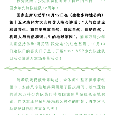
秋分微醺，少先队员们迎来了自己的节日——中
国少年先锋队建队72周年！
国家主席习近平10月12日在《生物多样性公约》
第十五次缔约方大会领导人峰会讲话：“人与自然应
和谐共生。我们要尊重自然、顺应自然、保护自然，
构建人与自然和谐共生的地球家园
”。
浦东万科少年
儿童坚持传承“听党话 跟党走“的红色基因，10月13
日建队日的喜庆日子里，开展2021 VSP少先队建队
日活动暨浦万农场开垦活动！
随着暖场视频音乐响起，全体师生整齐佩带着红
领巾，安静又专注地共同回顾了国庆期间，朝气蓬勃
的浦东万科少先队员们带着国旗到革命红色基地实
践、向党旗庄严敬礼等精彩又神圣的时刻，将本次活
动现场烘托得庄重又活泼！