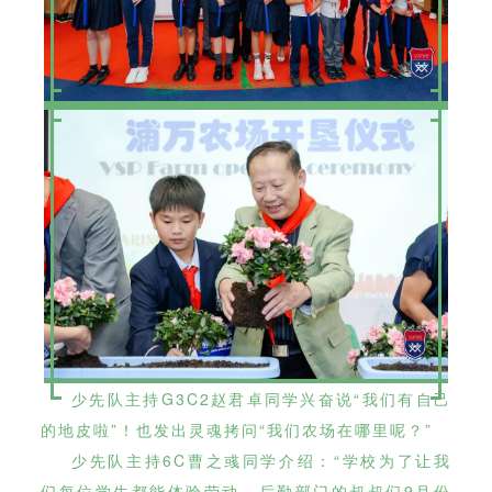
少先队主持G3C2赵君卓同学兴奋说“我们有自己
的地皮啦”！也发出灵魂拷问“我们农场在哪里呢？”
少先队主持6C曹之彧同学介绍：“学校为了让我
们每位学生都能体验劳动，后勤部门的叔叔们9月份