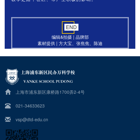
END
编辑&拍摄 | 品牌部
素材提供 | 方大宝、张焦焦、陈迪
上海市浦东新区康桥路1700弄2-4号
021-34633623
vsp@dtd-edu.cn