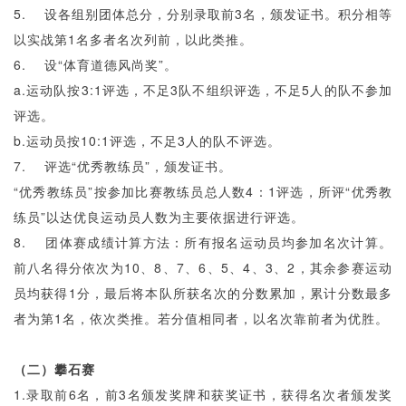
5. 设各组别团体总分，分别录取前3名，颁发证书。积分相等
以实战第1名多者名次列前，以此类推。
6. 设“体育道德风尚奖”。
a.运动队按3:1评选，不足3队不组织评选，不足5人的队不参加
评选。
b.运动员按10:1评选，不足3人的队不评选。
7. 评选“优秀教练员”，颁发证书。
“优秀教练员”按参加比赛教练员总人数4：1评选，所评“优秀教
练员”以达优良运动员人数为主要依据进行评选。
8. 团体赛成绩计算方法：所有报名运动员均参加名次计算。
前八名得分依次为10、8、7、6、5、4、3、2，其余参赛运动
员均获得1分，最后将本队所获名次的分数累加，累计分数最多
者为第1名，依次类推。若分值相同者，以名次靠前者为优胜。
（二）攀石赛
1.录取前6名，前3名颁发奖牌和获奖证书，获得名次者颁发奖