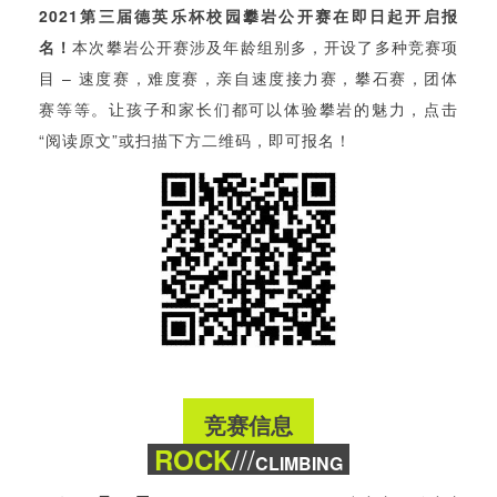
2021第三届德英乐杯校园攀岩公开赛在即日起开启报
名！
本次攀岩公开赛涉及年龄组别多，开设了多种竞赛项
目 – 速度赛，难度赛，亲自速度接力赛，攀石赛，团体
赛等等。让孩子和家长们都可以体验攀岩的魅力，点击
“阅读原文”或扫描下方二维码，即可报名！
竞赛信息
///
ROCK
CLIMBING