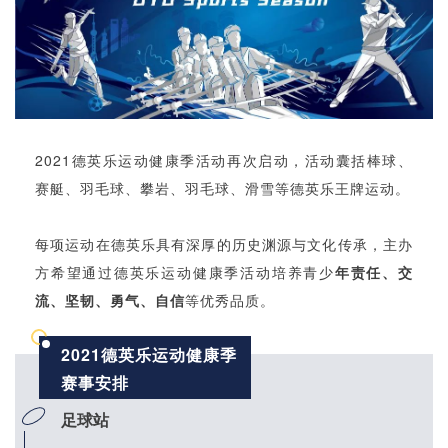
2021德英乐运动健康季活动再次启动，活动囊括棒球、
赛艇、羽毛球、攀岩、羽毛球、滑雪等德英乐王牌运动。
每项运动在德英乐具有深厚的历史渊源与文化传承，主办
方希望通过德英乐运动健康季活动培养青少
年责任、交
流、坚韧、勇气、自信
等优秀品质。
2021德英乐运动健康季
赛事安排
足球站