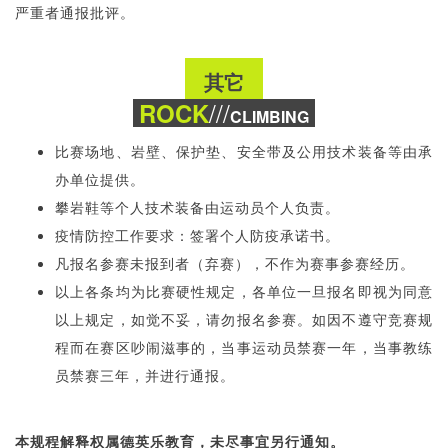
严重者通报批评。
其它
///
ROCK
CLIMBING
比赛场地、岩壁、保护垫、安全带及公用技术装备等由承
办单位提供。
攀岩鞋等个人技术装备由运动员个人负责。
疫情防控工作要求：签署个人防疫承诺书。
凡报名参赛未报到者（弃赛），不作为赛事参赛经历。
以上各条均为比赛硬性规定，各单位一旦报名即视为同意
以上规定，如觉不妥，请勿报名参赛。如因不遵守竞赛规
程而在赛区吵闹滋事的，当事运动员禁赛一年，当事教练
员禁赛三年，并进行通报。
本规程解释权属德英乐教育，未尽事宜另行通知。