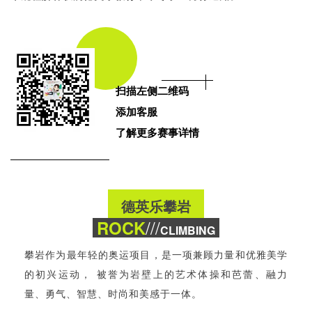
扫描左侧二维码
添加客服
了解更多赛事详情
德英乐攀岩
///
ROCK
CLIMBING
攀岩作为最年轻的奥运项目，是一项兼顾力量和优雅美学
的初兴运动， 被誉为岩壁上的艺术体操和芭蕾、融力
量、勇气、智慧、时尚和美感于一体。