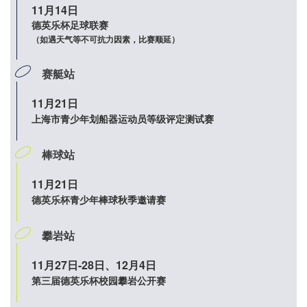
11月14日
德英乐杯足球联赛
（如遇天气等不可抗力因素，比赛顺延）
赛艇站
11月21日
上海市青少年划船器运动员等级评定测试赛
棒球站
11月21日
德英乐杯青少年棒球秋季邀请赛
攀岩站
11月27日-28日、12月4日
第三届德英乐杯校园攀岩公开赛