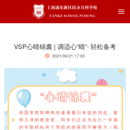
Togg
navi
VSP心晴锦囊 | 调适心“晴”∙ 轻松备考
2021/06/21 17:00
“
心晴锦囊”
校园里阵阵蝉鸣传递着夏日来临的消息，窗
明几净的教室里，同学们正在为自己一学期
的辛勤耕耘有个理想的收获而不懈努力！期