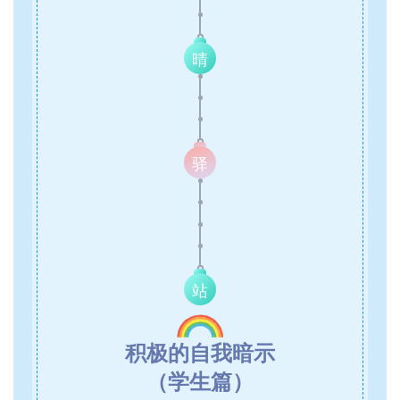
晴
驿
站
积极的自我暗示
（学生篇）