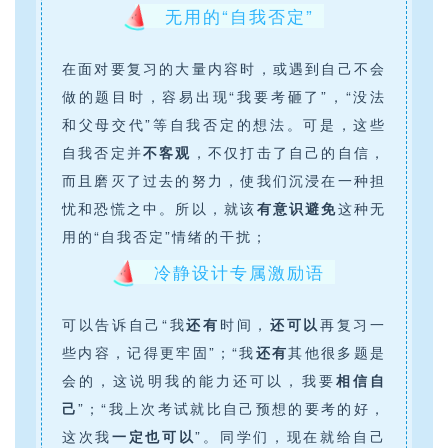
无用的“自我否定”
在面对要复习的大量内容时，或遇到自己不会
做的题目时，容易出现“我要考砸了”，“没法
和父母交代”等自我否定的想法。可是，这些
自我否定并
不客观
，不仅打击了自己的自信，
而且磨灭了过去的努力，使我们沉浸在一种担
忧和恐慌之中。所以，就该
有意识避免
这种无
用的“自我否定”情绪的干扰；
冷静设计专属激励语
可以告诉自己“我
还有
时间，
还可以
再复习一
些内容，记得更牢固”；“我
还有
其他很多题是
会的，这说明我的能力还可以，我要
相信自
己
”；“我上次考试就比自己预想的要考的好，
这次我
一定也可以
”。同学们，现在就给自己