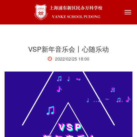
Togg
navi
VSP新年音乐会丨心随乐动
2022/02/25 18:00
♫
♩~
♪ ♬
♩
..
♩
~
♫
.
♪
♫
VSP