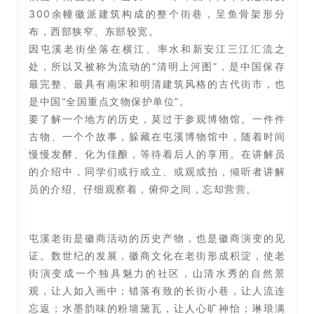
300余幢徽派建筑构成的整个街巷，呈鱼骨架形分
布，西部狭窄、东部较宽。
因屯溪老街坐落在横江、率水和新安江三江汇流之
处，所以又被称为流动的“清明上河图”，是中国保存
最完整、最具有南宋和明清建筑风格的古代街市，也
是中国“全国重点文物保护单位”。
要了解一个地方的历史，莫过于参观博物馆。一件件
古物、一个个故事，躲藏在屯溪博物馆中，随着时间
慢慢发酵、化为佳酿，等待着后人的享用。在讲解员
的介绍中，同学们或行或立、或观或拍，倾听者讲解
员的介绍、仔细观察着，俯仰之间，忘却营营。
屯溪老街是徽商活动的历史产物，也是徽商演变的见
证。数世纪的发展，徽商文化在老街形成积淀，使老
街演变成一个独具魅力的社区，山清水秀的自然景
观，让人如入画中；错落有致的长街小巷，让人流连
忘返；水墨韵味的粉墙黛瓦，让人心旷神怡；琳琅满