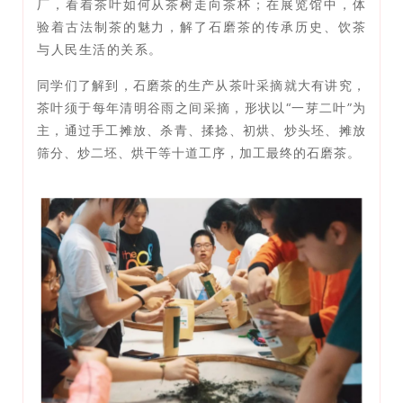
厂，看着茶叶如何从茶树走向茶杯；在展览馆中，体
验着古法制茶的魅力，解了石磨茶的传承历史、饮茶
与人民生活的关系。
同学们了解到，石磨茶的生产从茶叶采摘就大有讲究，
茶叶须于每年清明谷雨之间采摘，形状以“一芽二叶”为
主，通过手工摊放、杀青、揉捻、初烘、炒头坯、摊放
筛分、炒二坯、烘干等十道工序，加工最终的石磨茶。