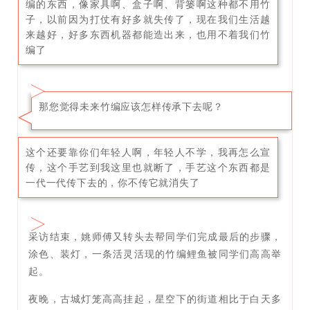
编的东西，像家具啊、盒子啊、背篓啊这种都不用竹
子，以前因为打仗有好多就失传了，现在我们生活越
来越好，好多东西机器都能造出来，也用不着我们竹
编了
那您觉得未来竹编应该怎样传承下去呢？
这个还要靠你们年轻人啊，年轻人不学，我再怎么宣
传，这个手艺到我这里也就断了，手艺这个东西都是
一代一代传下去的，你不传它就消失了
采访结束，姚师傅又转头去帮同学们完成最后的步骤，
涂色、装灯，一条活灵活现的竹编鲤鱼被同学们高高举
起。
夜晚，古城灯笼高高挂起，星空下的街道相比于白天多