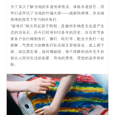
为了深入了解当地的非遗传承情况、体验非遗技艺，同
学们还拜访了当地的竹编大师——姚家驹师傅，并在姚
师傅的指导下学习制作鱼灯。
“嬉鱼灯”闹元宵起源于明朝，是徽州非物质文化遗产生
态的活化石，距今已经有600多年的历史。在元宵节各
家各户自行糊制鱼灯、狮灯、蛇灯等，配合大鱼灯一起
嬉舞，气势宏大的舞鱼灯队伍相互穿插游走，或上蹿下
跳，或左摆右摇，或对嘴嬉闹，每个挥舞的动作无不折
射出人民对生活的热爱、劳动的赞美、理想的追求和祈
盼。