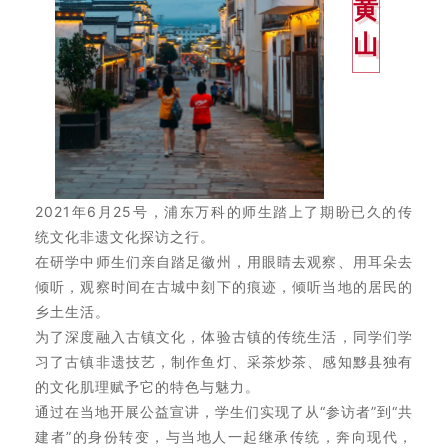
黄
山
2021年6月25号，浦东万科的师生踏上了期盼已久的传
统文化非遗文化探访之行。
在研学中师生们亲自踏足徽州，用眼睛去观察、用耳朵去
倾听，观察时间在古城中刻下的痕迹，倾听当地的居民的
乡土生活。
为了深度融入古镇文化，体验古镇的传统生活，同学们学
习了古镇非遗技艺，制作鱼灯、采茶炒茶、感知黟县独有
的文化肌理赋予它的特色与魅力。
通过在当地开展公益宣讲，学生们实现了从“参访者”到“共
建者”的身份转变，与当地人一起继承传统，奔向现代，