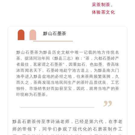
采茶制茶、
体验茶文化
黟山石墨茶
黟山石墨茶为黟县历史文献中唯一记载的地方传统名
茶。据清同治年间《黟县三志》称：“茶，六都石墨岭产
者最佳，茗家谓之石墨茶”，因重如石、色如墨、香高味
浓而闻名天下。石墨岭地处宁池古道上，为黟县南大门
渔亭进入黟县盆地的必经之地，往来茶商频繁落脚，久
而久之，茶商发现当地民间生产的茶叶品质优良、工艺
独特、市场销售好而如获至宝，因此，就将当地产的茶
叶统称为石墨茶。
”
黟县石磨茶传至李诗涵老师，已经是第六代，在李老
师的带领下，同学们参观了现代化的石磨茶制作工